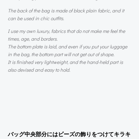
The back of the bag is made of black plain fabric, and it
can be used in chic outfits.
I use my own luxury, fabrics that do not make me feel the
times, age, and borders.
The bottom plate is laid, and even if you put your luggage
in the bag, the bottom part will not get out of shape.
It is finished very lightweight, and the hand-held part is
also devised and easy to hold.
バッグ中央部分にはビーズの飾りをつけてキラキ