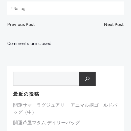
#
No Tag
Post
Post
Previous Post
Next Post
navigation
navigation
Comments are closed
検索
最近の投稿
開運サマーラグジュアリー アニマル柄ゴールドバ
ッグ（中）
開運芦屋マダム デイリーバッグ