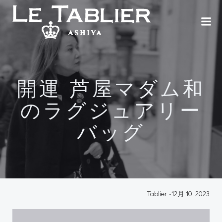
コ
ン
テ
ン
ツ
へ
ス
開運 芦屋マダム和
キ
ッ
のラグジュアリー
プ
バッグ
Tablier
-
12月 10, 2023