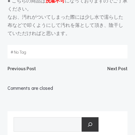
● こちらの商品は
洗濯不可
になっておりますのでご了承
ください。
なお、汚れがついてしまった際には少し水で濡らした
布などで叩くようにして汚れを落として頂き、陰干し
ていただければと思います。
#
No Tag
Post
Post
Previous Post
Next Post
navigation
navigation
Comments are closed
検索