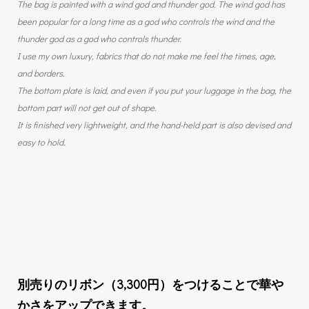
The bag is painted with a wind god and thunder god. The wind god has
been popular for a long time as a god who controls the wind and the
thunder god as a god who controls thunder.
I use my own luxury, fabrics that do not make me feel the times, age,
and borders.
The bottom plate is laid, and even if you put your luggage in the bag, the
bottom part will not get out of shape.
It is finished very lightweight, and the hand-held part is also devised and
easy to hold.
別売りのリボン（3,300円）をつけることで華や
かさをアップできます。