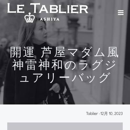
コ
ン
テ
ン
ツ
へ
ス
開運 芦屋マダム風
キ
ッ
神雷神和のラグジ
プ
ュアリーバッグ
Tablier
-
12月 10, 2023