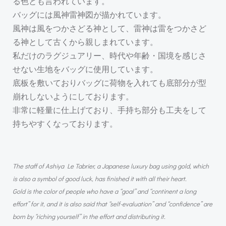
る色とも言われています。
バッグには風神雷神図が描かれています。
風神は風をつかさどる神として、雷神は雷をつかさど
る神として古くから親しまれています。
私だけのラグジュアリー、時代や年齢・国境を感じさ
せない生地をバッグに使用しています。
底板を敷いておりバッグに荷物を入れても底部分が型
崩れしないようにしております。
非常に軽量に仕上げており、手持ち部分も工夫をして
持ちやすくなっております。
The staff of Ashiya Le Tabrier, a Japanese luxury bag using gold, which
is also a symbol of good luck, has finished it with all their heart.
Gold is the color of people who have a “goal” and “continent a long
effort” for it, and it is also said that “self-evaluation” and “confidence” are
born by “riching yourself” in the effort and distributing it.