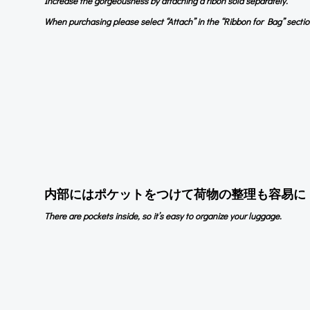
Increase the gorgeousness by attaching a ribon sold separately.
When purchasing please select “Attach” in the “Ribbon for Bag” sectio
内部にはポケットをつけて荷物の整理も容易に
There are pockets inside, so it’s easy to organize your luggage.