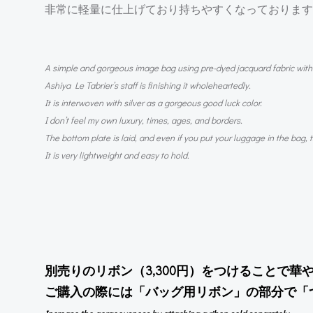
非常に軽量に仕上げており持ちやすくなっております
A simple and gorgeous image bag using pre-dyed jacquard fabric with a
Ashiya Le Tabrier’s staff is finishing it wholeheartedly.
It is interwoven with silver as a gorgeous good luck color.
I don’t feel my own luxury, times, ages, and borders.
The bottom plate is laid, and even if you put your luggage in the bag, 
It is very lightweight and easy to hold.
別売りのリボン（3,300円）をつけることで華
ご購入の際には「バッグ用リボン」の部分で「