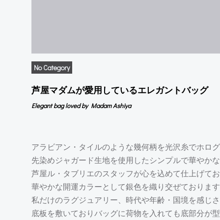
No Category
芦屋マダムが愛用しているエレガントバッグ
Elegant bag loved by Madam Ashiya
アラビアン・タイルのような幾何柄を光沢糸でホログ
先染めジャガード生地を使用したシンプルで華やかな
芦屋ル・タブリエのスタッフが心を込めて仕上げてお
華やかな開運カラーとして銀色を織り交ぜております
私だけのラグジュアリー、時代や年齢・国境を感じさ
底板を敷いておりバッグに荷物を入れても底部分が型