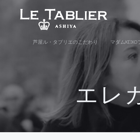
コ
ン
テ
ン
ツ
へ
芦屋ル・タブリエのこだわり
マダムKEIK
ス
キ
ッ
プ
エレ