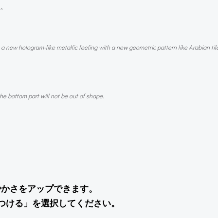
。
 new hologram-like metallic feeling with a new geometric pattern like Arabian til
the bottom part will not be out of shape.
やかさをアップできます。
つける」を選択してください。