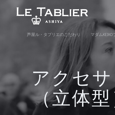
コ
ン
テ
ン
ツ
へ
芦屋ル・タブリエのこだわり
マダムKEIK
ス
キ
ッ
プ
アクセサ
（立体型