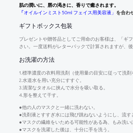
肌の潤いに、唇の渇きに、香りで癒されます。
「
オイルインミスト50ml フェイス用美容液」
を合わ
ギフトボックス包装
プレゼントや贈答品としてご用命のお客様は、「ギフ
さい。一度送料がレターパックで計算されますが、後
お洗濯の方法
1.標準濃度の衣料用洗剤（使用量の目安に従って洗剤
2.水道水を用い充分にすすぐ。
3.清潔なタオルに挟んで水分を吸い取る。
4.形を整えて干す。
●他の人のマスクと一緒に洗わない。
●洗剤液とすすぎ水には飛び跳ねないようにし、流す
●マスクの繊維をいためる可能性がある為、もみ洗い
●マスクを洗濯した後は、十分に手を洗う。