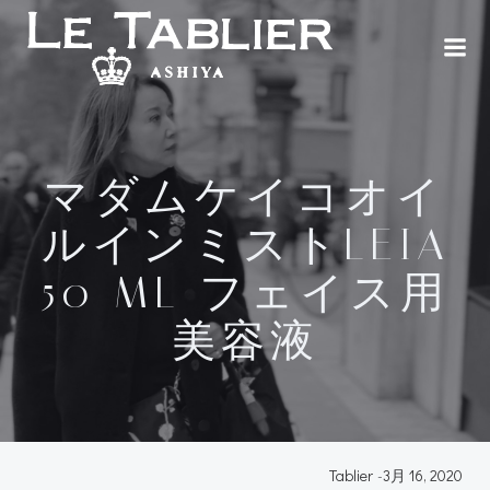
コ
ン
テ
ン
ツ
へ
ス
マダムケイコオイ
キ
ッ
ルインミストLEIA
プ
50 ML フェイス用
美容液
Tablier
-
3月 16, 2020