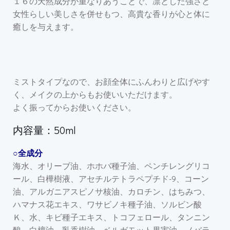
１６の天然成分が重なりあうことで、凛とした強さと
女性らしい美しさを併せもつ、高貴な香りが心と体に
癒しを与えます。
ミストタイプなので、お顔全体にふんわりと広げやす
く、メイクの上からもお使いいただけます。
よく振ってからお使いください。
内容量：50ml
○全成分
海水、オリーブ油、ホホバ種子油、ペンチレングリコ
ール、白樺樹液、アセチルテトラペプチド-9、コーン
油、アルガニアスピノサ核油、カロチン、はちみつ、
ハマナス花エキス、ワサビノキ種子油、ソルビン酸
Ｋ、水、キビ種子エキス、トコフェロール、タンニン
酸、白檀油、乳香樹油、ベルガモット果実油、ノバラ