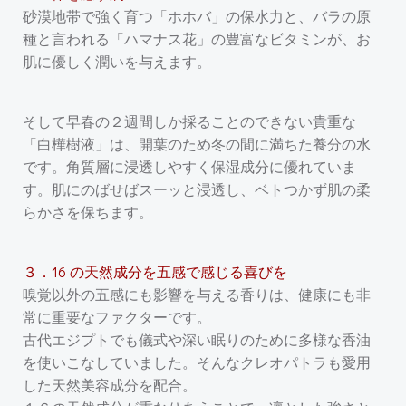
砂漠地帯で強く育つ「ホホバ」の保水力と、バラの原
種と言われる「ハマナス花」の豊富なビタミンが、お
肌に優しく潤いを与えます。
そして早春の２週間しか採ることのできない貴重な
「白樺樹液」は、開葉のため冬の間に満ちた養分の水
です。角質層に浸透しやすく保湿成分に優れていま
す。肌にのばせばスーッと浸透し、ベトつかず肌の柔
らかさを保ちます。
３．16 の天然成分を五感で感じる喜びを
嗅覚以外の五感にも影響を与える香りは、健康にも非
常に重要なファクターです。
古代エジプトでも儀式や深い眠りのために多様な香油
を使いこなしていました。そんなクレオパトラも愛用
した天然美容成分を配合。