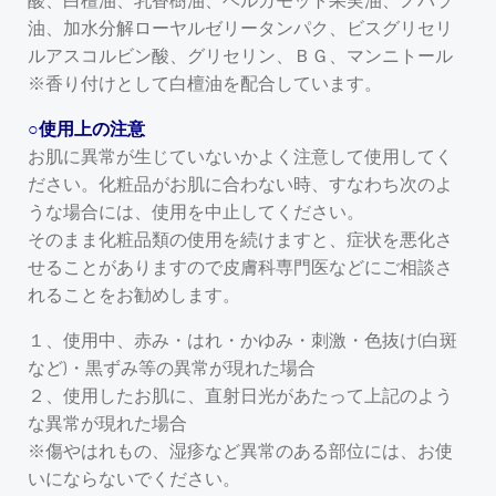
油、加水分解ローヤルゼリータンパク、ビスグリセリ
ルアスコルビン酸、グリセリン、ＢＧ、マンニトール
※香り付けとして白檀油を配合しています。
○使用上の注意
お肌に異常が生じていないかよく注意して使用してく
ださい。化粧品がお肌に合わない時、すなわち次のよ
うな場合には、使用を中止してください。
そのまま化粧品類の使用を続けますと、症状を悪化さ
せることがありますので皮膚科専門医などにご相談さ
れることをお勧めします。
１、使用中、赤み・はれ・かゆみ・刺激・色抜け(白斑
など)・黒ずみ等の異常が現れた場合
２、使用したお肌に、直射日光があたって上記のよう
な異常が現れた場合
※傷やはれもの、湿疹など異常のある部位には、お使
いにならないでください。