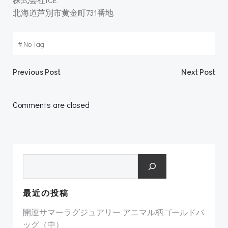
北海道芦別市黄金町731番地
#
No Tag
Post
Post
Previous Post
Next Post
navigation
navigation
Comments are closed
検索
最近の投稿
開運サマーラグジュアリー アニマル柄ゴールドバ
ッグ（中）