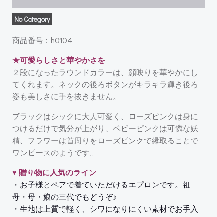
No Category
商品番号：h0104
★可愛らしさと華やかさを
２段になったラウンドカラーは、顔映りを華やかにし
てくれます。ネックの後ろボタンがキラキラ輝き後ろ
姿も美しさに手を抜きません。
ブラックはシックに大人可愛く、ローズピンクは身に
つけるだけで気分が上がり、ベビーピンクは可憐な妖
精、フラワーは首周りをローズピンクで縁取ることで
ワンピースのようです。
♥ 贈り物に人気のライン
・お子様とペアで着ていただけるエプロンです。祖
母・母・娘の三代でもどうぞ♪
・生地は上質で軽く、シワになりにくい素材でお手入