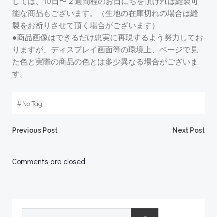
しては、10日〜２週間程のお日にちを頂ければ縫製可
能な商品もございます。（生地の在庫切れの場合は縫
製をお断りさせて頂く場合がございます）
●商品画像はできるだけ忠実に再現するよう努力してお
りますが、ディスプレイ画面等の環境上、ページで見
た色と実際の商品の色とは多少異なる場合がございま
す。
#
No Tag
Post
Post
Previous Post
Next Post
navigation
navigation
Comments are closed
検索