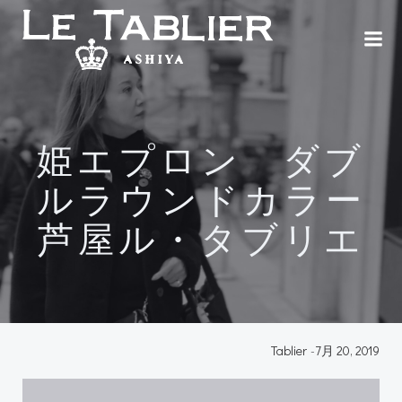
コ
ン
テ
ン
ツ
へ
ス
姫エプロン ダブ
キ
ッ
ルラウンドカラー
プ
芦屋ル・タブリエ
Tablier
-
7月 20, 2019