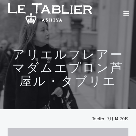
コ
ン
テ
ン
ツ
へ
ス
アリエルフレアー
キ
ッ
マダムエプロン芦
プ
屋ル・タブリエ
Tablier
-
7月 14, 2019