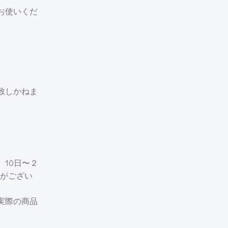
お使いくだ
致しかねま
10日〜２
がござい
実際の商品