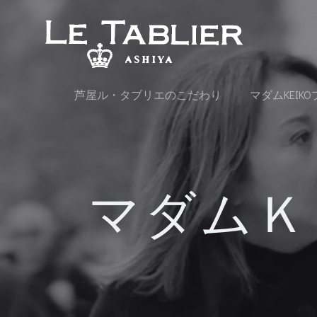
コ
ン
テ
ン
ツ
へ
芦屋ル・タブリエのこだわり
マダムKEIK
ス
キ
ッ
プ
マダムＫ