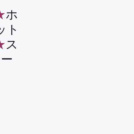
★
ホ
ット
★
ス
ロー