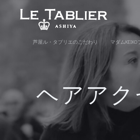
コ
ン
テ
ン
ツ
へ
芦屋ル・タブリエのこだわり
マダムKEIK
ス
キ
ッ
プ
ヘアアク